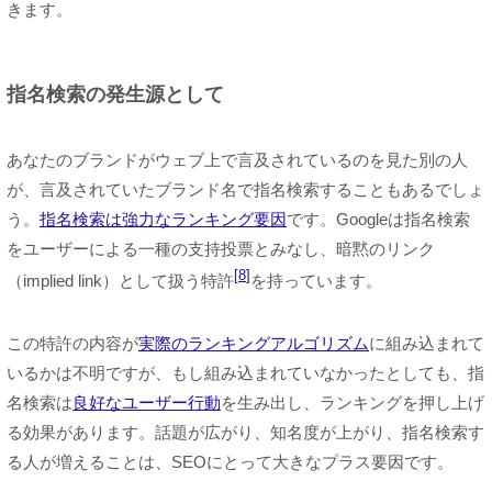
きます。
指名検索の発生源として
あなたのブランドがウェブ上で言及されているのを見た別の人
が、言及されていたブランド名で指名検索することもあるでしょ
う。
指名検索は強力なランキング要因
です。Googleは指名検索
をユーザーによる一種の支持投票とみなし、暗黙のリンク
8
（implied link）として扱う特許
を持っています。
この特許の内容が
実際のランキングアルゴリズム
に組み込まれて
いるかは不明ですが、もし組み込まれていなかったとしても、指
名検索は
良好なユーザー行動
を生み出し、ランキングを押し上げ
る効果があります。話題が広がり、知名度が上がり、指名検索す
る人が増えることは、SEOにとって大きなプラス要因です。