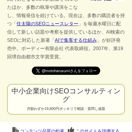
たほか、多数の執筆や講演をこな
し、情報発信を続けている。現在は、多数の購読者を持
つ「
住太陽のSEOニュースレター
」を毎週水曜日に配
信して新しい話題や考察を提供しているほか、AI検索の
SEOに対応した新著「
AIで集客する仕組み
」が好評発
売中。ボーディー有限会社 代表取締役。2007年、第19
回堺自由都市文学賞受賞。
中小企業向けSEOコンサルティン
グ
月額わずか19,800円ポッキリで相談・質問し放題
コンテンツ品質の約束
このサイトを評価する