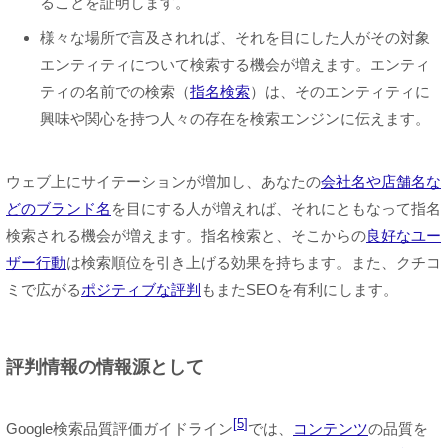
ることを証明します。
様々な場所で言及されれば、それを目にした人がその対象
エンティティについて検索する機会が増えます。エンティ
ティの名前での検索（
指名検索
）は、そのエンティティに
興味や関心を持つ人々の存在を検索エンジンに伝えます。
ウェブ上にサイテーションが増加し、あなたの
会社名や店舗名な
どのブランド名
を目にする人が増えれば、それにともなって指名
検索される機会が増えます。指名検索と、そこからの
良好なユー
ザー行動
は検索順位を引き上げる効果を持ちます。また、クチコ
ミで広がる
ポジティブな評判
もまたSEOを有利にします。
評判情報の情報源として
5
Google検索品質評価ガイドライン
では、
コンテンツ
の品質を